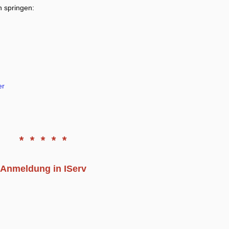
n springen:
er
* * * * *
Anmeldung in IServ