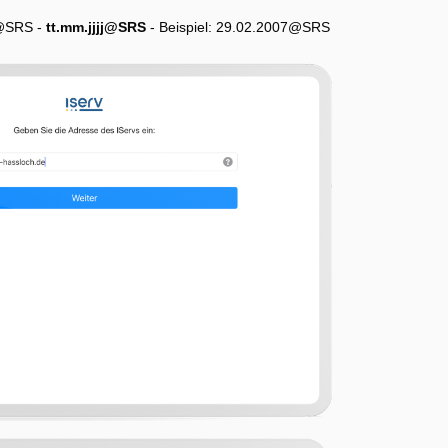
g@SRS -
tt.mm.jjjj@SRS
- Beispiel: 29.02.2007@SRS