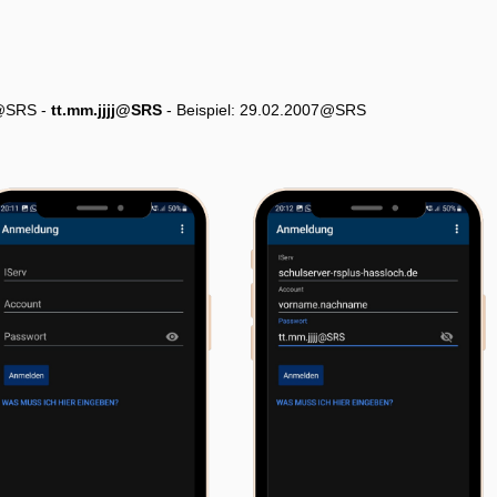
g@SRS -
tt.mm.jjjj@SRS
- Beispiel: 29.02.2007@SRS