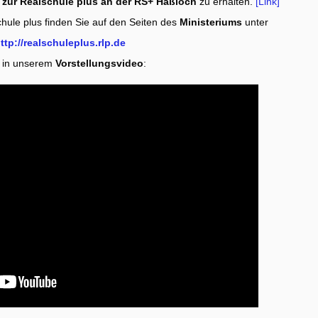
 zur Realschule plus an der RS+ Haßloch
zu erhalten.
[Link]
hule plus finden Sie auf den Seiten des
Ministeriums
unter
ttp://realschuleplus.rlp.de
 in unserem
Vorstellungsvideo
: